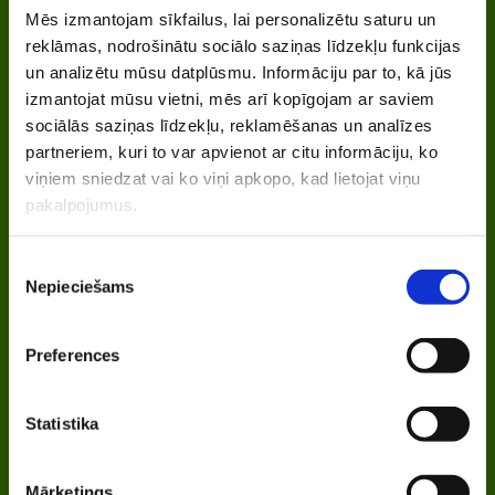
Mēs izmantojam sīkfailus, lai personalizētu saturu un
reklāmas, nodrošinātu sociālo saziņas līdzekļu funkcijas
un analizētu mūsu datplūsmu. Informāciju par to, kā jūs
izmantojat mūsu vietni, mēs arī kopīgojam ar saviem
sociālās saziņas līdzekļu, reklamēšanas un analīzes
partneriem, kuri to var apvienot ar citu informāciju, ko
viņiem sniedzat vai ko viņi apkopo, kad lietojat viņu
pakalpojumus.
Piekrišanas
Nepieciešams
izvēle
Preferences
Statistika
Mārketings