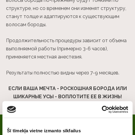
волосы бороды по-прежнему будут тонкими по
структуре, но со временем они изменят структуру,
станут толще и адаптируются к существующим
волосам бороды.
Продолжительность процедуры зависит от объема
выполняемой работы (примерно 3-6 часов),
применяется местная анестезия.
Результаты полностью видны через 7-9 месяцев.
ЕСЛИ ВАША МЕЧТА - РОСКОШНАЯ БОРОДА ИЛИ
ШИКАРНЫЕ УСЫ - ВОПЛОТИТЕ ЕЕ В ЖИЗНЬ!
Pезультаты
Šī tīmekļa vietne izmanto sīkfailus