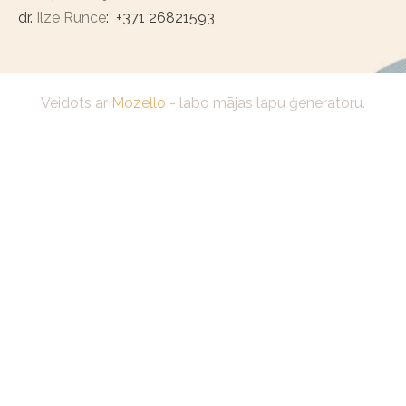
dr.
Ilze Runce
:
+371 26821593
Veidots ar
Mozello
- labo mājas lapu ģeneratoru.