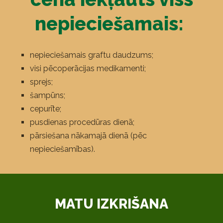
nepieciešamais:
nepieciešamais graftu daudzums;
visi pēcoperācijas medikamenti;
sprejs;
šampūns;
cepurīte;
pusdienas procedūras dienā;
pārsiešana nākamajā dienā (pēc
nepieciešamības).
MATU IZKRIŠANA