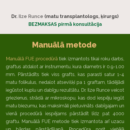
Dr.
Ilze Runce
(matu transplantologs, ķirurgs)
BEZMAKSAS pirmā konsultācija
Manuālā metode
Manuālā FUE procedūrā
tiek izmantots tikai roku darbs,
graftus atdalot ar instrumentu, kura diametrs ir 0.9-1.00
mm. Pārstādīts tiek viss grafts, kas parasti satur 1-4
matu folikulus, nedalot atsevišķi pa 1 graftam, tādējādi
iegūstot kuplu un dabīgu rezultātu. Dr. Ilze Runce veicot
griezienus, strādā ar mikroskopu, kas dod iespēju iegūt
matu biezumu, kas maksimāli pietuvināts dabīgajam un
vienā procedūrā iespējams pārstādīt līdz pat 4000
graftu. Manuālā FUE metode tiek izmantota arī uzacu
un bārdas pārstādīšanā. Procedūra norit vietējā