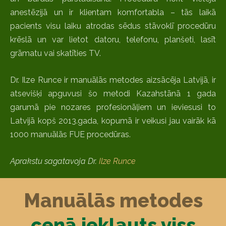
anestēzijā un ir klientam komfortabla – tās laikā
pacients visu laiku atrodas sēdus stāvoklī procedūru
krēslā un var lietot datoru, telefonu, planšeti, lasīt
grāmatu vai skatīties TV.
Dr. Ilze Runce ir manuālās metodes aizsācēja Latvijā, ir
atsevišķi apguvusi šo metodi Kazahstānā 1 gada
garumā pie nozares profesionāļiem un ieviesusi to
Latvijā kopš 2013.gada, kopumā ir veikusi jau vairāk kā
1000 manuālās FUE procedūras.
Aprakstu sagatavoja Dr.
Ilze Runce
Manuālās metodes
cenā iekļauts viss