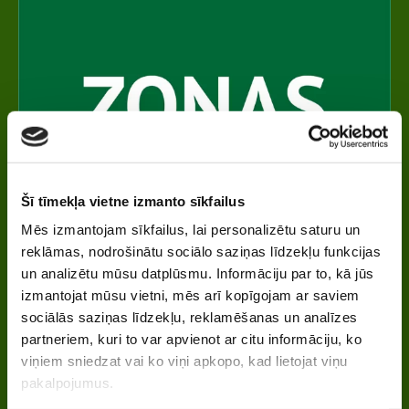
Šī tīmekļa vietne izmanto sīkfailus
Mēs izmantojam sīkfailus, lai personalizētu saturu un
reklāmas, nodrošinātu sociālo saziņas līdzekļu funkcijas
un analizētu mūsu datplūsmu. Informāciju par to, kā jūs
izmantojat mūsu vietni, mēs arī kopīgojam ar saviem
sociālās saziņas līdzekļu, reklamēšanas un analīzes
partneriem, kuri to var apvienot ar citu informāciju, ko
viņiem sniedzat vai ko viņi apkopo, kad lietojat viņu
pakalpojumus.