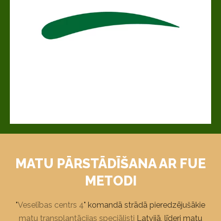
MATU PĀRSTĀDĪŠANA AR FUE
METODI
"
Veselības centrs 4
" komandā strādā pieredzējušākie
matu transplantācijas speciālisti
Latvijā, līderi matu