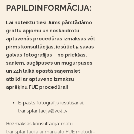
PAPILDINFORMĀCIJA:
Lai noteiktu tieši Jums pārstādāmo
graftu apjomu un noskaidrotu
aptuvenās procedūras izmaksas vēl
pirms konsultācijas, iesūtiet 5 savas
galvas fotogrāfijas – no priekšas,
sāniem, augšpuses un mugurpuses
un 24h laikā epastā saņemsiet
atbildi ar aptuveno izmaksu
aprēķinu FUE procedūrai!
E-pasts fotogrāfiju iesūtīšanai:
transplantacija@vc4.lv
Bezmaksas konsultācija:
matu
transplantācija ar manuālo FUE metodi
-