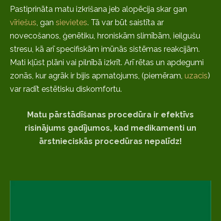
Pastiprināta matu izkrišana jeb alopēcija skar gan
vīriešus
, gan
sievietes
. Tā var būt saistīta ar
novecošanos, ģenētiku, hroniskām slimībām, ieilgušu
stresu, kā arī specifiskām imūnās sistēmas reakcijām.
Mati kļūst plāni vai pilnībā izkrīt. Arī rētas un apdegumi
zonās, kur agrāk ir bijis apmatojums, (piemēram,
uzacis
)
var radīt estētisku diskomfortu.
Matu pārstādīšanas procedūra ir efektīvs
risinājums gadījumos, kad medikamenti un
ārstnieciskās procedūras nepalīdz!